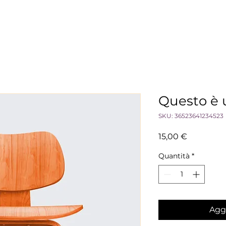
Questo è 
SKU: 36523641234523
Prezzo
15,00 €
Quantità
*
Aggi