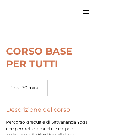
CORSO BASE
PER TUTTI
1 ora 30 minuti
1
o
r
3
Descrizione del corso
0
m
Percorso graduale di Satyananda Yoga
i
n
che permette a mente e corpo di
u