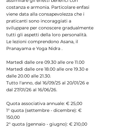
assimilare gli effetti benefici con
t
costanza e armonia. Particolare enfasi
i
viene data alla consapevolezza che i
praticanti sono incoraggiati a
sviluppare per conoscere gradualmente
tutti gli aspetti della loro personalità.
Le lezioni comprendono Asana, il
Pranayama e Yoga Nidra .
Martedì dalle ore 09.30 alle ore 11.00
Martedì dalle ore 18.00 alle ore 19.30 e
dalle 20.00 alle 21.30.
Tutto l'anno, dal 16/09/25 al 20/01/26 e
dal 27/01/26 al 16/06/26​.
Quota associativa annuale: € 25,00
1° quota (settembre - dicembre): €
150,00
2° quota (gennaio - giugno): € 210,00